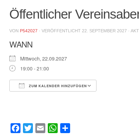
Öffentlicher Vereinsabe
VON
P542027
· VERÖFFENTLICHT
22. SEPTEMBER 2027
· AK
WANN
Mittwoch, 22.09.2027
19:00 - 21:00
ZUM KALENDER HINZUFÜGEN
ICS herunterladen
Google Kalende
Facebook
Twitter
Email
WhatsApp
Teilen