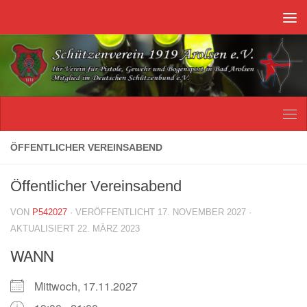
Unter dem Inhalt
ÖFFENTLICHER VEREINSABEND
Öffentlicher Vereinsabend
VON
P542027
· VERÖFFENTLICHT
17. NOVEMBER 2027
·
AKTUALISIERT
22. MÄRZ 2023
WANN
Mittwoch, 17.11.2027