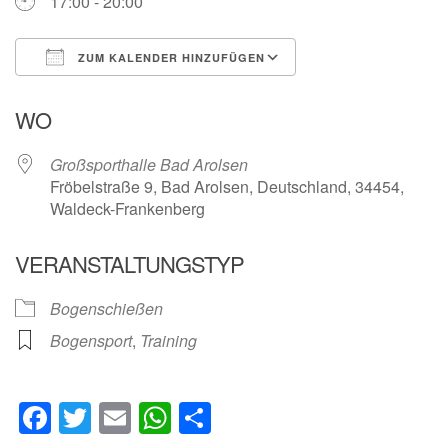
17:00 - 20:00
ZUM KALENDER HINZUFÜGEN
ICS herunterladen
Google Kalender
WO
Großsporthalle Bad Arolsen
Fröbelstraße 9, Bad Arolsen, Deutschland, 34454,
Waldeck-Frankenberg
VERANSTALTUNGSTYP
Bogenschießen
Bogensport
,
Training
Facebook
Twitter
Email
WhatsApp
Teilen