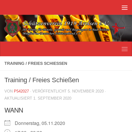
Unter dem Inhalt
TRAINING / FREIES SCHIESSEN
Training / Freies Schießen
VON
P542027
· VERÖFFENTLICHT
5. NOVEMBER 2020
·
AKTUALISIERT
1. SEPTEMBER 2020
WANN
Donnerstag, 05.11.2020