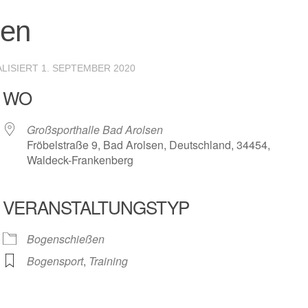
ßen
ALISIERT
1. SEPTEMBER 2020
WO
Großsporthalle Bad Arolsen
Fröbelstraße 9, Bad Arolsen, Deutschland, 34454,
Waldeck-Frankenberg
VERANSTALTUNGSTYP
r
iCalendar
Offic
Bogenschießen
Bogensport
,
Training