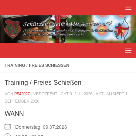
Unter dem Inhalt
TRAINING / FREIES SCHIESSEN
Training / Freies Schießen
VON
P542027
· VERÖFFENTLICHT
9. JULI 2026
· AKTUALISIERT
1.
SEPTEMBER 2020
WANN
Donnerstag, 09.07.2026