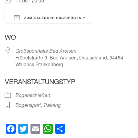
17:00 - 20:00
ZUM KALENDER HINZUFÜGEN
ICS herunterladen
Google Kalender
WO
Großsporthalle Bad Arolsen
Fröbelstraße 9, Bad Arolsen, Deutschland, 34454,
Waldeck-Frankenberg
VERANSTALTUNGSTYP
Bogenschießen
Bogensport
,
Training
Facebook
Twitter
Email
WhatsApp
Teilen