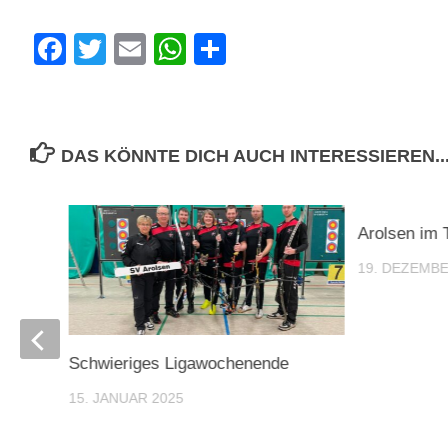
Facebook
Twitter
Email
WhatsApp
Teilen
DAS KÖNNTE DICH AUCH INTERESSIEREN..
Arolsen im 
19. DEZEMBE
Schwieriges Ligawochenende
ftag
15. JANUAR 2025