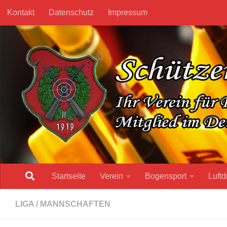
Kontakt
Datenschutz
Impressum
Unter dem Inhalt
Startseite
Verein
Bogensport
Luftd
LIGA
/
MANNSCHAFTEN