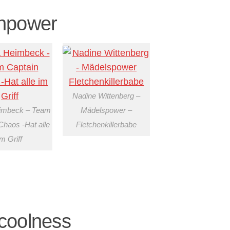
npower
Nadine Wittenberg –
eimbeck – Team
Mädelspower –
Chaos -Hat alle
Fletchenkillerbabe
im Griff
coolness