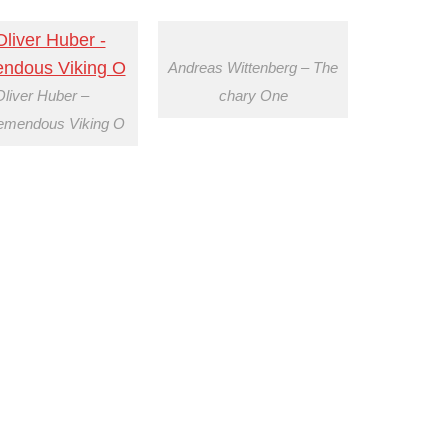
Andreas Wittenberg – The
Oliver Huber –
chary One
remendous Viking O