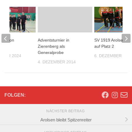
 Saison
Adventsturnier in
SV 1919 Arolsen st
Zierenberg als
auf Platz 2
Generalprobe
EMBER 2024
6. DEZEMBER 202
4. DEZEMBER 2014
FOLGEN:
NÄCHSTER BEITRAG
Arolsen bleibt Spitzenreiter