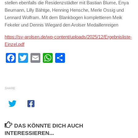
stellen ebenfalls die Residenzstädter mit Bastian Blume, Enya
Beumann, Lilly Bähtge, Henning Hensche, Merle Ossig und
Lennard Wolfram. Mit dem Blankbogen komplettieren Meik
Fekeler und Dennis Wiegard den Arolser Medaillenreigen
https://sv-arolsen.de/wp-content/uploads/2025/12/Ergebnisliste-
Einzel.pdf
Facebook
Twitter
Email
WhatsApp
Teilen
SHARE
DAS KÖNNTE DICH AUCH
INTERESSIEREN...