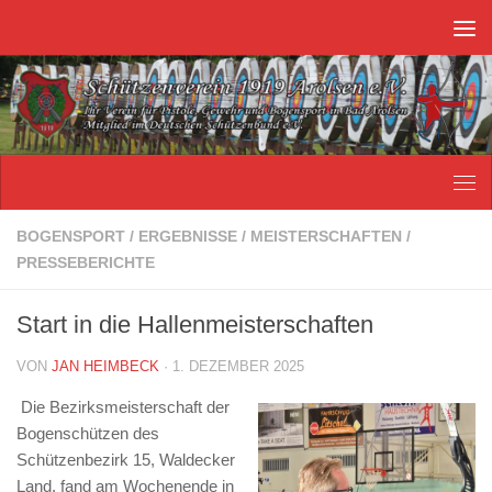
Unter dem Inhalt
BOGENSPORT
/
ERGEBNISSE
/
MEISTERSCHAFTEN
/
PRESSEBERICHTE
Start in die Hallenmeisterschaften
VON
JAN HEIMBECK
·
1. DEZEMBER 2025
Die Bezirksmeisterschaft der
Bogenschützen des
Schützenbezirk 15, Waldecker
Land, fand am Wochenende in