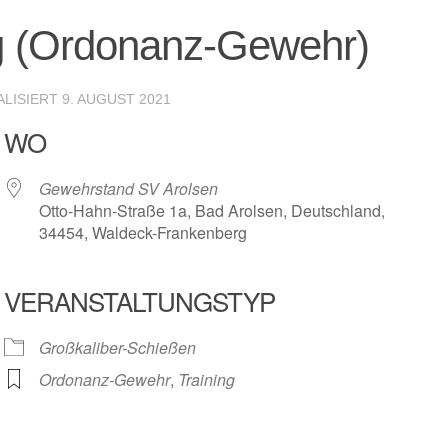
g (Ordonanz-Gewehr)
ALISIERT
9. AUGUST 2021
WO
Gewehrstand SV Arolsen
Otto-Hahn-Straße 1a, Bad Arolsen, Deutschland,
34454, Waldeck-Frankenberg
VERANSTALTUNGSTYP
r
iCalendar
Offic
Großkaliber-Schießen
Ordonanz-Gewehr
,
Training