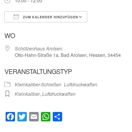
10:00 - 12:00
ZUM KALENDER HINZUFÜGEN
ICS herunterladen
Google Kalender
WO
Schützenhaus Arolsen
Otto-Hahn-Straße 1a, Bad Arolsen, Hessen, 34454
VERANSTALTUNGSTYP
Kleinkaliber-Schießen
Luftdruckwaffen
Kleinkaliber
,
Luftdruckwaffen
Facebook
Twitter
Email
WhatsApp
Teilen