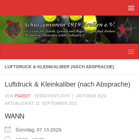
Unter dem Inhalt
LUFTDRUCK & KLEINKALIBER (NACH ABSPRACHE)
Luftdruck & Kleinkaliber (nach Absprache)
VON
P542027
· VERÖFFENTLICHT
7. OKTOBER 2029
·
AKTUALISIERT
22. SEPTEMBER 2021
WANN
Sonntag, 07.10.2029