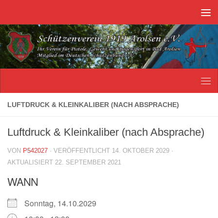
Unter dem Inhalt
LUFTDRUCK & KLEINKALIBER (NACH ABSPRACHE)
Luftdruck & Kleinkaliber (nach Absprache)
VON
P542027
· VERÖFFENTLICHT
14. OKTOBER 2029
·
AKTUALISIERT
22. SEPTEMBER 2021
WANN
Sonntag, 14.10.2029