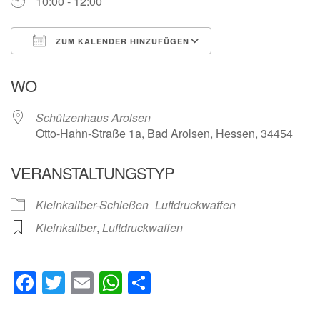
10:00 - 12:00
ZUM KALENDER HINZUFÜGEN
ICS herunterladen
Google Kalender
WO
Schützenhaus Arolsen
Otto-Hahn-Straße 1a, Bad Arolsen, Hessen, 34454
VERANSTALTUNGSTYP
Kleinkaliber-Schießen
Luftdruckwaffen
Kleinkaliber
,
Luftdruckwaffen
Facebook
Twitter
Email
WhatsApp
Teilen