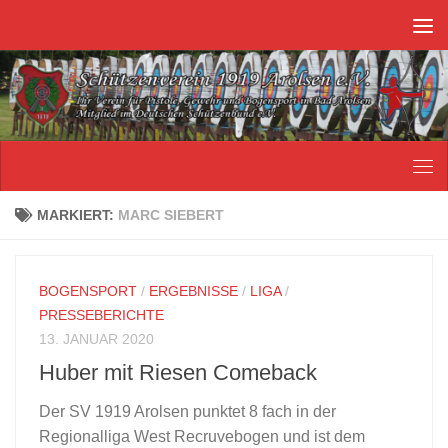
Unter dem Inhalt
MARKIERT:
MARC SIEBERT
BOGENSPORT
/
ERGEBNISSE
/
LIGA
/
PRESSEBERICHTE
13. JANUAR 2020
Huber mit Riesen Comeback
Der SV 1919 Arolsen punktet 8 fach in der
Regionalliga West Recruvebogen und ist dem