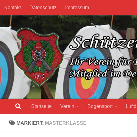
Kontakt
Datenschutz
Impressum
Unter dem Inhalt
Startseite
Verein
Bogensport
Luftd
MARKIERT:
MASTERKLASSE