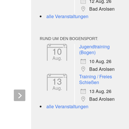
12 Aug. 26
Bad Arolsen
alle Veranstaltungen
RUND UM DEN BOGENSPORT:
Jugendtraining
10
(Bogen)
Aug.
10 Aug. 26
Kluß, Fransaert
Bad Arolsen
mit starker Lei
Training / Freies
13
Schießen
1. JUNI 2015
Aug.
13 Aug. 26
Bad Arolsen
Frese und Hensche mit Top
alle Veranstaltungen
Ergebnis
10. JUNI 2026