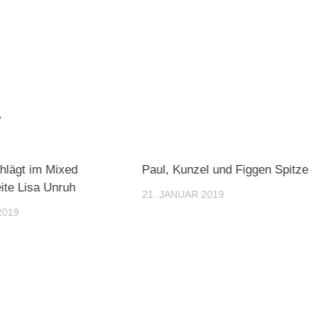
.
chlägt im Mixed
Paul, Kunzel und Figgen Spitze
te Lisa Unruh
21. JANUAR 2019
2019