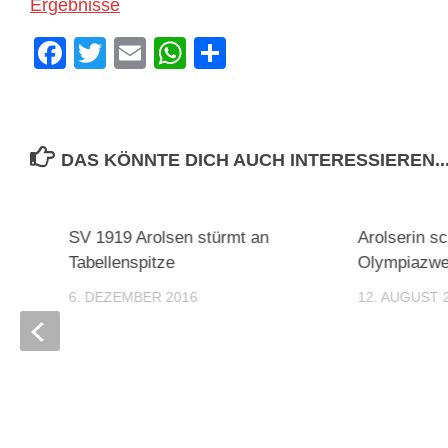
Ergebnisse
Facebook
Twitter
Email
WhatsApp
Teilen
DAS KÖNNTE DICH AUCH INTERESSIEREN..
SV 1919 Arolsen stürmt an
Arolserin s
Tabellenspitze
Olympiazwei
6. DEZEMBER 2016
12. AUGUST 
als