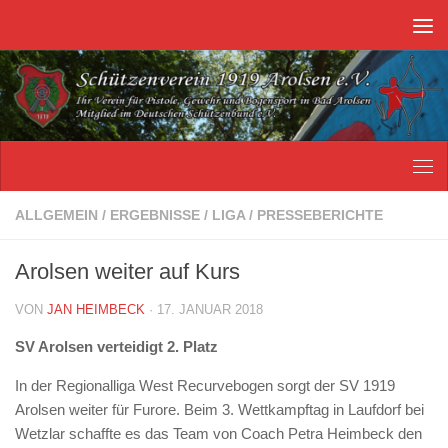
Unter dem Inhalt
ALLGEMEIN
/
ERGEBNISSE
/
LIGA
/
PRESSEBERICHTE
Arolsen weiter auf Kurs
VON
JAN HEIMBECK
·
17. JANUAR 2018
SV Arolsen verteidigt 2. Platz
In der Regionalliga West Recurvebogen sorgt der SV 1919
Arolsen weiter für Furore. Beim 3. Wettkampftag in Laufdorf bei
Wetzlar schaffte es das Team von Coach Petra Heimbeck den