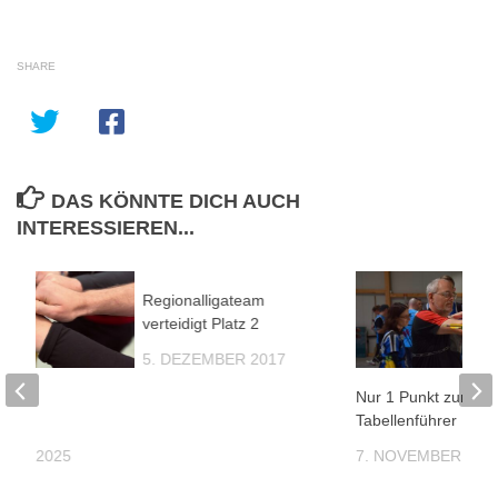
SHARE
DAS KÖNNTE DICH AUCH
INTERESSIEREN...
Regionalligateam
verteidigt Platz 2
5. DEZEMBER 2017
eibt
Nur 1 Punkt zum
ter
Tabellenführer
MBER 2025
7. NOVEMBER 202