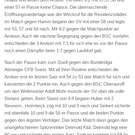
einer 57 er Passe keine Chance. Die überraschende
Eröffnungsniederlage war der Weckruf für die Residenzstädter.
Im Match gegen Hamm begann der SV mit einer 58 und legte
mit 53, 57 und 54 nach. Mit 6:2 gingen die Matchpunkte an
Arolsen. Auch die nächste Begegnung gegen den BSC Iserlohn
entschieden die 3 Arolser mit 7:3 für sich ehe es vor der Pause
noch einen Dämpfer beim 1:7 gegen Laufdorf gab.
Nach der Pause kam zum Duell gegen den Bundesliga
Absteiger CFB Soest. Mit all Ihrer Routine entschieden die
Arolser erst im letzten Satz mit 54 zu 53 das Match für sich und
kassierten die 2 Punkte ein. Auch gegen den BSC Oberauroff
um den Weltmeister Adolf Mohr musste der SV über die volle
Distanz gehen. Beim Stand von 4:4 begann Huber mit 2
Neunern . Heimbeck zog mit 10 und 9 nach und Siebert sicherte
mit ebenfalls 10 und 9 die 56 er Passe und die beiden Punkte
gegen den ärgsten Verfolger. Das letzte Match dann gegen den
unangefochtenen Spitzenreiter Detmold Klüt. Detmold legt eine
60 vor und sicherte den ersten Satz. Arolsen konterte mit 59 im