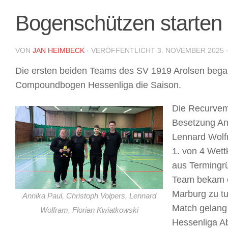
Bogenschützen starten 
VON
JAN HEIMBECK
· VERÖFFENTLICHT
3. NOVEMBER 2025
Die ersten beiden Teams des SV 1919 Arolsen bega
Compoundbogen Hessenliga die Saison.
Die Recurvema
Besetzung Ann
Lennard Wolf
1. von 4 Wet
aus Termingrü
Team bekam e
Marburg zu t
Annika Paul, Christoph Volpers, Lennard
Match gelang
Wolfram, Florian Kwiatkowski
Hessenliga Ab