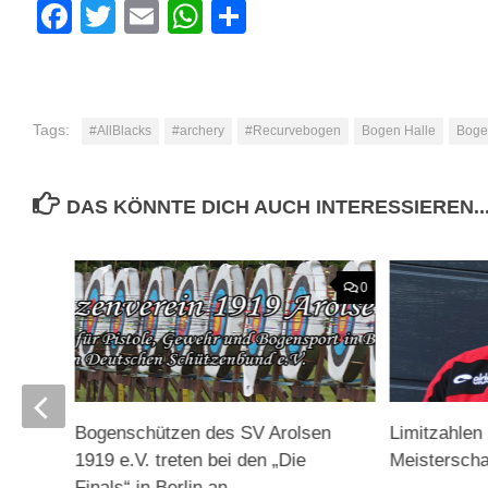
Facebook
Twitter
Email
WhatsApp
Teilen
Tags:
#AllBlacks
#archery
#Recurvebogen
Bogen Halle
Boge
DAS KÖNNTE DICH AUCH INTERESSIEREN..
0
0
Bogenschützen des SV Arolsen
Limitzahlen
1919 e.V. treten bei den „Die
Meisterscha
Finals“ in Berlin an