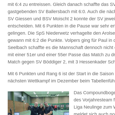
mit 6:4 zu entreissen. Gleich danach schaffte das S
gastgebenden SV Ballersbach mit 6:0. Auch die nä
SV Giessen und BSV Moischt 2 konnte der SV jeweils 
entscheiden. Mit 6 Punkten in die Pause war sehr erf
gelingen. Die SpS Niederwetz verhagelte den Arolser
gewann mit 6:2 die Punkte. Volpers ging für Paul i
Seelbach schaffte es die Mannschaft dennoch nicht e
mit einer 51er und einer 55er Passe das Match zu d
Match gegen SV Böddiger 2, mit 3 Hessenkader Schüt
Mit 6 Punkten und Rang 6 ist der Start in die Saiso
nächsten Wettkampf im Dezember beim Tabellenführ
Das Compoundbogen 
des Vorjahresteam f
Liga Neulinge zum W
meldet sich auch n