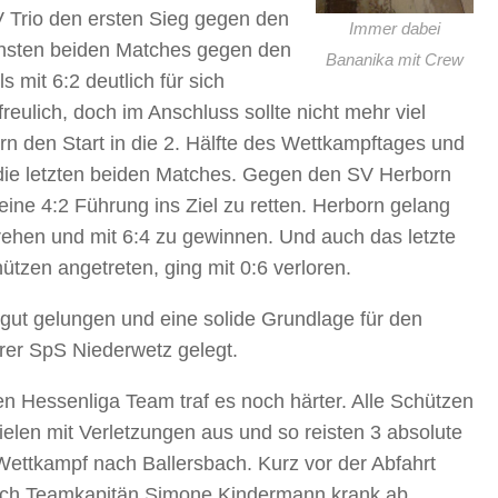
V Trio den ersten Sieg gegen den
Immer dabei
chsten beiden Matches gegen den
Bananika mit Crew
mit 6:2 deutlich für sich
reulich, doch im Anschluss sollte nicht mehr viel
n den Start in die 2. Hälfte des Wettkampftages und
n die letzten beiden Matches. Gegen den SV Herborn
ine 4:2 Führung ins Ziel zu retten. Herborn gelang
rehen und mit 6:4 zu gewinnen. Und auch das letzte
zen angetreten, ging mit 0:6 verloren.
n gut gelungen und eine solide Grundlage für den
er SpS Niederwetz gelegt.
Hessenliga Team traf es noch härter. Alle Schützen
ielen mit Verletzungen aus und so reisten 3 absolute
ettkampf nach Ballersbach. Kurz vor der Abfahrt
och Teamkapitän Simone Kindermann krank ab.