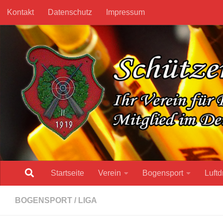
Kontakt
Datenschutz
Impressum
Unter dem Inhalt
Startseite
Verein
Bogensport
Luftd
BOGENSPORT
/
LIGA