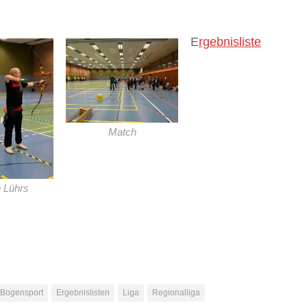
E
rgebnisliste
Match
n Lührs
Bogensport
Ergebnislisten
Liga
Regionalliga