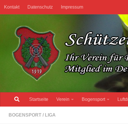
Kontakt
Datenschutz
Impressum
Unter dem Inhalt
Startseite
Verein
Bogensport
Luftd
BOGENSPORT
/
LIGA