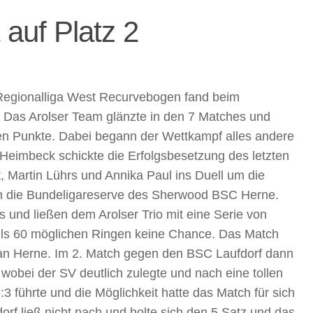
auf Platz 2
Regionalliga West Recurvebogen fand beim
tt. Das Arolser Team glänzte in den 7 Matches und
en Punkte. Dabei begann der Wettkampf alles andere
 Heimbeck schickte die Erfolgsbesetzung des letzten
t, Martin Lührs und Annika Paul ins Duell um die
n die Bundeligareserve des Sherwood BSC Herne.
s und ließen dem Arolser Trio mit eine Serie von
ils 60 möglichen Ringen keine Chance. Das Match
 an Herne. Im 2. Match gegen den BSC Laufdorf dann
 wobei der SV deutlich zulegte und nach eine tollen
3 führte und die Möglichkeit hatte das Match für sich
orf ließ nicht nach und holte sich den 5.Satz und das