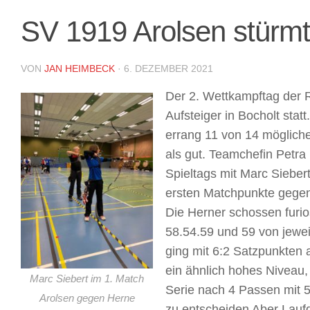
SV 1919 Arolsen stürmt 
VON
JAN HEIMBECK
·
6. DEZEMBER 2021
Der 2. Wettkampftag der 
Aufsteiger in Bocholt sta
errang 11 von 14 möglich
als gut. Teamchefin Petra
Spieltags mit Marc Sieber
ersten Matchpunkte gege
Die Herner schossen furio
58.54.59 und 59 von jewe
ging mit 6:2 Satzpunkten
ein ähnlich hohes Niveau,
Marc Siebert im 1. Match
Serie nach 4 Passen mit 5:
Arolsen gegen Herne
zu entscheiden Aber Laufd