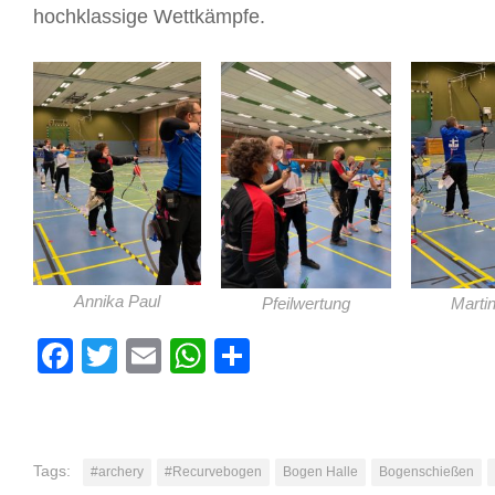
hochklassige Wettkämpfe.
Annika Paul
Pfeilwertung
Marti
Facebook
Twitter
Email
WhatsApp
Teilen
Tags:
#archery
#Recurvebogen
Bogen Halle
Bogenschießen