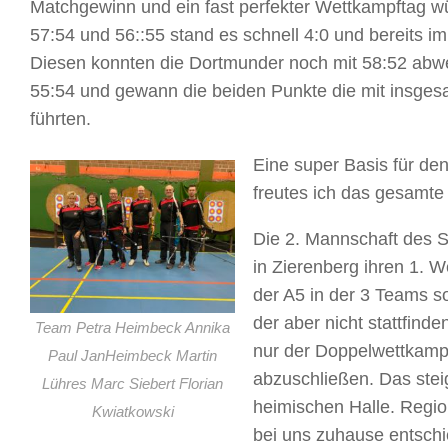
Matchgewinn und ein fast perfekter Wettkampftag wür
57:54 und 56::55 stand es schnell 4:0 und bereits im
Diesen konnten die Dortmunder noch mit 58:52 abwe
55:54 und gewann die beiden Punkte die mit insges
führten.
Eine super Basis für d
freutes ich das gesamt
Die 2. Mannschaft des
in Zierenberg ihren 1. 
der A5 in der 3 Teams s
der aber nicht stattfind
Team Petra Heimbeck Annika
nur der Doppelwettkampf
Paul JanHeimbeck Martin
abzuschließen. Das stei
Lühres Marc Siebert Florian
heimischen Halle. Regio
Kwiatkowski
bei uns zuhause entschi