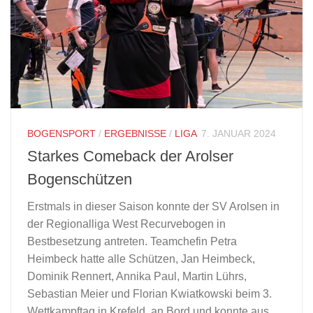
BOGENSPORT
/
ERGEBNISSE
/
LIGA
7. JANUAR 2024
Starkes Comeback der Arolser
Bogenschützen
Erstmals in dieser Saison konnte der SV Arolsen in
der Regionalliga West Recurvebogen in
Bestbesetzung antreten. Teamchefin Petra
Heimbeck hatte alle Schützen, Jan Heimbeck,
Dominik Rennert, Annika Paul, Martin Lührs,
Sebastian Meier und Florian Kwiatkowski beim 3.
Wettkampftag in Krefeld an Bord und konnte aus