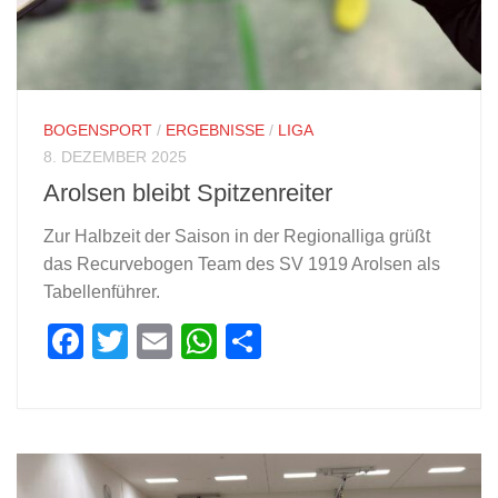
BOGENSPORT
/
ERGEBNISSE
/
LIGA
8. DEZEMBER 2025
Arolsen bleibt Spitzenreiter
Zur Halbzeit der Saison in der Regionalliga grüßt
das Recurvebogen Team des SV 1919 Arolsen als
Tabellenführer.
Facebook
Twitter
Email
WhatsApp
Teilen