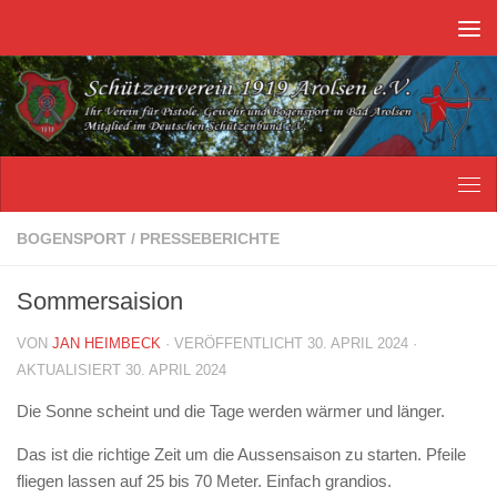
Unter dem Inhalt
BOGENSPORT
/
PRESSEBERICHTE
Sommersaision
VON
JAN HEIMBECK
· VERÖFFENTLICHT
30. APRIL 2024
·
AKTUALISIERT
30. APRIL 2024
Die Sonne scheint und die Tage werden wärmer und länger.
Das ist die richtige Zeit um die Aussensaison zu starten. Pfeile
fliegen lassen auf 25 bis 70 Meter. Einfach grandios.