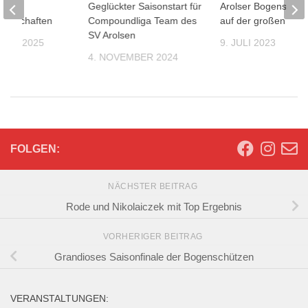
e
Geglückter Saisonstart für
Arolser Bogenschüt
sterschaften
Compoundliga Team des
auf der großen Büh
SV Arolsen
MBER 2025
9. JULI 2023
4. NOVEMBER 2024
FOLGEN:
NÄCHSTER BEITRAG
Rode und Nikolaiczek mit Top Ergebnis
VORHERIGER BEITRAG
Grandioses Saisonfinale der Bogenschützen
VERANSTALTUNGEN: